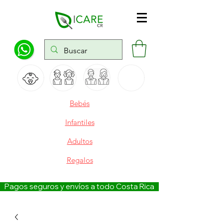
Bebés
Infantiles
Adultos
Regalos
   Pagos seguros y envíos a todo Costa Rica   